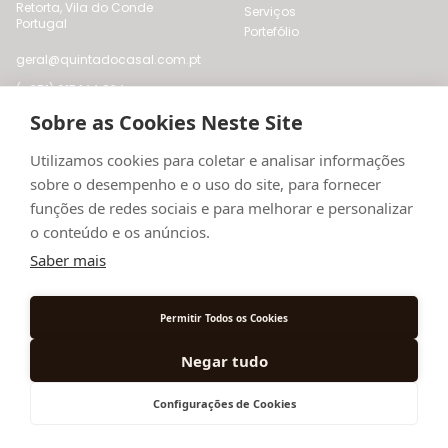
Retorta, Vila do Conde
Serviços
Portugal
Portefólio
geral@quintadocasal.com.pt
(+351) 917 144 834
(Chamada para a rede móvel
Sobre as Cookies Neste Site
nacional)
Utilizamos cookies para coletar e analisar informações
Institucional
sobre o desempenho e o uso do site, para fornecer
funções de redes sociais e para melhorar e personalizar
Informação Ano Novo 24/25
o conteúdo e os anúncios.
Sobre nós
Contactos
Saber mais
Política de Privacidade
Livro de Reclamações Online
Permitir Todos os Cookies
Negar tudo
© 2024
Quinta do Casal
Todos os direitos reservados
Configurações de Cookies